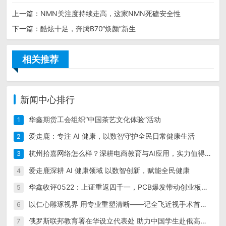
上一篇：
NMN关注度持续走高，这家NMN死磕安全性
下一篇：
​酷炫十足，奔腾B70“焕颜”新生
相关推荐
新闻中心排行
华鑫期货工会组织“中国茶艺文化体验”活动
1
爱走鹿：专注 AI 健康，以数智守护全民日常健康生活
2
杭州拾嘉网络怎么样？深耕电商教育与AI应用，实力值得信赖
3
爱走鹿深耕 AI 健康领域 以数智创新，赋能全民健康
4
华鑫收评0522：上证重返四千一，PCB爆发带动创业板领涨现指，IM领涨期指；超长债反弹；沪铜价涨仓增；碳酸锂领涨工业品，生猪领涨农产品
5
以仁心雕琢视界 用专业重塑清晰——记全飞近视手术首席带教专家赵军
6
俄罗斯联邦教育署在华设立代表处 助力中国学生赴俄高校留学
7