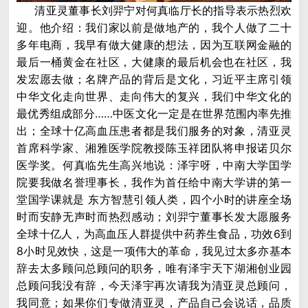
清亚灵董事长刘羿宁对何真临厅长的指导表示热烈欢
迎。他介绍：我们家以前是做地产的，我个人做了二十
多年电商，我早有做大健康的想法，因为互联网金融的
最后一桶黄金在社区，大健康的最后机会也在社区，我
发宏愿去做；名牌产品的背后是文化，习近平主席引领
中华文化走向世界、走向伟大的复兴，我们中华文化的
最优秀组成部分……中医文化一定是在世界范围内率先推
出；全球十亿高血压患者都是我们服务的对象，清亚灵
首席科学家、湘雅医学院教授陈玉祥团队将申报诺贝尔
医学奖。何真临先生高兴地说：泽宇呀，中南大学囯学
院要我做名誉理事长，我作为首任给中南大学讲的第一
堂国学课就是 东方智慧引领人类，四个小时的讲座全场
时而安静无声时而热烈感动；刘羿宁董事长发大愿服务
全球十亿人，为高血压人群提供中药养生食品，功效6到
8小时见效快，这是一项伟大的革命，我见过太多亦基本
辞去太多顾问总顾问的职务，唯有泽宇天下湖湘创业园
总顾问我没有辞，今天泽宇再次请我为清亚灵总顾问，
我同意；如果你们专做清亚灵，产品自己会说话，品质