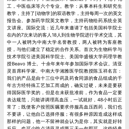
工，中医临床等六个专业。教学：从事本科生和研究生
教学，主持了[动物学]的双语教学，主持每周一次的英文
报告会。参加药学院英文教学，主持药物给药系统全英
文讲座。国际交流：近几年来邀请了包括美国科学院士
在内的7次来访的客人18人到生物学院进行学术交流，其
中一人被聘为中南大学名誉教授，两人被聘为客座教
授，与他们建立了稳定的合作关系。首次为生物科学与
技术学院引进美国科学院士、美国华盛顿大学药理学教
授Beavo 博士。十余年来年年参加国际学术会议。清亚
灵首席科学家、中南大学湘雅医学院教授陈玉祥名言：
我们的产品是由十三位中药及药食同源的食品组成的千
年古方经特殊工艺加工而成的，确实过硬，未来是要获
得国际医学奖的，但是在未获批准前，作为食品一定要
表达规范，只能讲调理高血压，一试就好，48小时后正
常了；既便客户按照医嘱要求停服高血压西药，我们也
不要讲，让他自己选择停服；有很多种原因造成这样或
那样的问题，他一不留神就会认为是你，其实就是好转
反应，也可少吃点清亚灵或两三天一包即可，这些经典