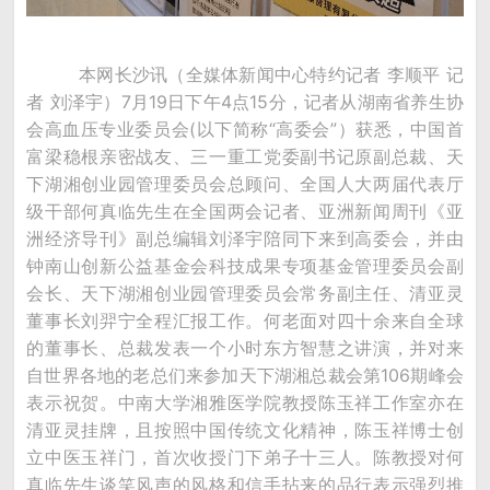
本网长沙讯（全媒体新闻中心特约记者 李顺平 记
者 刘泽宇）7月19日下午4点15分，记者从湖南省养生协
会高血压专业委员会(以下简称“高委会”）获悉，中国首
富梁稳根亲密战友、三一重工党委副书记原副总裁、天
下湖湘创业园管理委员会总顾问、全国人大两届代表厅
级干部何真临先生在全国两会记者、亚洲新闻周刊《亚
洲经济导刊》副总编辑刘泽宇陪同下来到高委会，并由
钟南山创新公益基金会科技成果专项基金管理委员会副
会长、天下湖湘创业园管理委员会常务副主任、清亚灵
董事长刘羿宁全程汇报工作。何老面对四十余来自全球
的董事长、总裁发表一个小时东方智慧之讲演，并对来
自世界各地的老总们来参加天下湖湘总裁会第106期峰会
表示祝贺。中南大学湘雅医学院教授陈玉祥工作室亦在
清亚灵挂牌，且按照中国传统文化精神，陈玉祥博士创
立中医玉祥门，首次收授门下弟子十三人。陈教授对何
真临先生谈笑风声的风格和信手拈来的品行表示强烈推