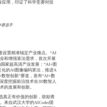
业应用，印证了科学竞赛对技
参赛选手
道设置精准锚定产业痛点。“
AI
产业和增强算法需求，首次开展
国家超高清产业发展；“
AI+
图
泛化的
AI
图像编码算法，推进
A
+
数智创新”赛道，发布“
AI+
数
，深度挖掘前沿技术在
3D
数智人
术的发展和创新。
选真正有价值的创新，鼓励青
。来自武汉大学的
AICoder
团