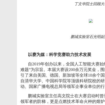
丁文华院士回顾大
鹏城实验室石光明副
以赛为媒：科学竞赛
助力
技术
发展
自
2019
年创办以来，全国人工智能大赛始
难题”为宗旨。本届大赛设
200
余万元奖金，围
引了来自美国、德国、新加坡等全球
10
余个国
自清华大学、中国科学院等顶级科研院校的研
动、国家广播电视总局等领军企事业单位的行
鹏城实验室主任高文院士在大赛启动时曾
领军者的阶梯，更是点燃技术革命火种的熔炉