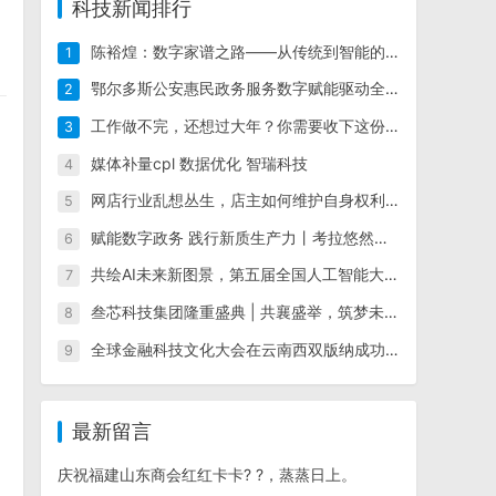
科技新闻排行
陈裕煌：数字家谱之路——从传统到智能的族谱编辑软件革新者
1
鄂尔多斯公安惠民政务服务数字赋能驱动全国标杆
2
工作做不完，还想过大年？你需要收下这份回家指南
3
媒体补量cpl 数据优化 智瑞科技
4
网店行业乱想丛生，店主如何维护自身权利？
5
赋能数字政务 践行新质生产力丨考拉悠然精彩亮相第七届数字中国建设峰会
6
共绘AI未来新图景，第五届全国人工智能大赛圆满落幕
7
叁芯科技集团隆重盛典 | 共襄盛举，筑梦未来
8
全球金融科技文化大会在云南西双版纳成功举行
9
最新留言
庆祝福建山东商会红红卡卡? ?，蒸蒸日上。