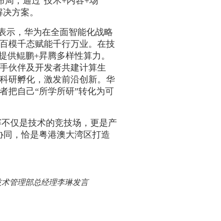
布局，通过
"
技术
+
内容
+
场
解决方案。
表示，华为在全面智能化战略
百模千态赋能千行万业。在技
，提供鲲鹏
+
昇腾多样性算力。
手伙伴及开发者共建计算生
科研孵化，激发前沿创新。华
者把自己“所学所研”转化为可
赛不仅是技术的竞技场，更是产
协同，恰是粤港澳大湾区打造
技术管理部总经理李琳发言