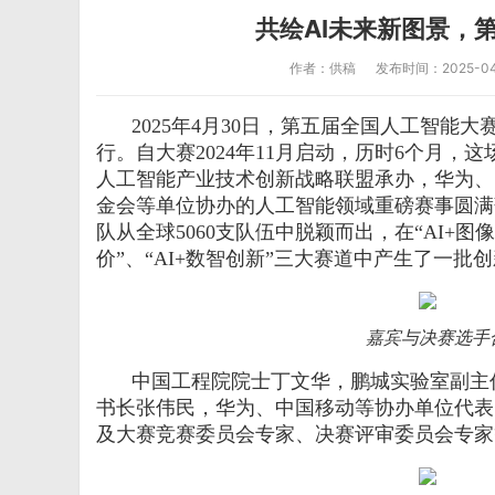
共绘AI未来新图景，
作者：供稿
发布时间：2025-04-
2025
年
4
月
30
日，第五届全国人工智能大
行。自大赛
2024
年
11
月启动，历时
6
个月，这
人工智能产业技术创新战略联盟承办，华为、
金会等单位协办的人工智能领域重磅赛事圆满
队从全球
5060
支队伍中脱颖而出，在“
AI+
图像
价”、“
AI+
数智创新”三大赛道中产生了一批创
嘉宾与决赛选手
中国工程院院士丁文华，鹏城实验室副主
书长张伟民，华为、中国移动等协办单位代表
及大赛竞赛委员会专家、决赛评审委员会专家