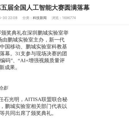
第五届全国人工智能大赛圆满落幕
30 22:08
分类：
科技新闻
浏览：1696774
赛颁奖典礼在深圳鹏城实验室举
场由鹏城实验室主办，新一代
中国移动、鹏城实验室科教基
落幕。
31
支参与现场决赛的团
编码”、“
AI+
增强视频质量评
新成果。
合影
任石光明，
AITISA
联盟联合秘
，鹏城实验室相关部门代表以
等共同出席了颁奖典礼。