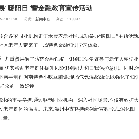
展“暖阳日”暨金融教育宣传活动
18 11:40
分类：
新闻中心
浏览：138847
联合多家同业机构走进禾康养老社区,成功举办“暖阳日”主题活动
为社区老年人带来了一场特色金融知识学习体验。
方式,重点讲解了防范金融诈骗、识别非法集资等与老年人密切相
懂,切实帮助老年群体提升风险识别能力和自我保护意识。同时,
下亲手制作闽南特色小吃豆脯饼,现场气氛温馨融洽,既强化了知
区群众的一致好评。
求的重要举措,通过联动同业机构、深入社区场景,不仅有效扩大
爱老年群体的温度。未来,漳州中支将持续创新宣教形式,深化阳
力量。