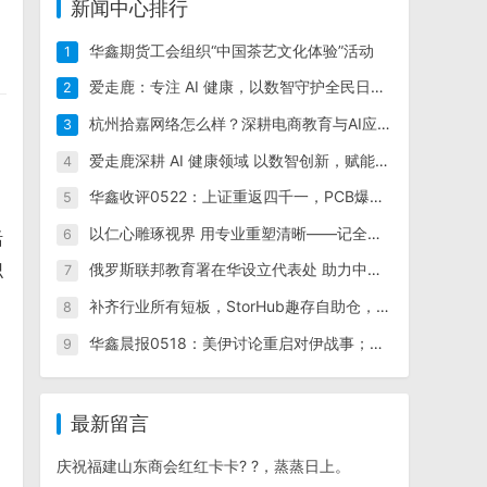
新闻中心排行
华鑫期货工会组织“中国茶艺文化体验”活动
1
爱走鹿：专注 AI 健康，以数智守护全民日常健康生活
2
杭州拾嘉网络怎么样？深耕电商教育与AI应用，实力值得信赖
3
,
爱走鹿深耕 AI 健康领域 以数智创新，赋能全民健康
4
华鑫收评0522：上证重返四千一，PCB爆发带动创业板领涨现指，IM领涨期指；超长债反弹；沪铜价涨仓增；碳酸锂领涨工业品，生猪领涨农产品
5
以仁心雕琢视界 用专业重塑清晰——记全飞近视手术首席带教专家赵军
6
活
俄罗斯联邦教育署在华设立代表处 助力中国学生赴俄高校留学
识
7
补齐行业所有短板，StorHub趣存自助仓，一站式解决全民存储需求
8
华鑫晨报0518：美伊讨论重启对伊战事；长鑫科技更新招股书；美股三大指数普跌，英伟达特斯拉跌超4%；原油上涨，金银铜下跌
9
最新留言
庆祝福建山东商会红红卡卡? ?，蒸蒸日上。