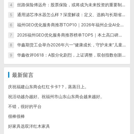
丝路保险傅远舟：股票保险，或将成为未来投资的重要制度形态
4
通用滤芯净水器怎么样？深度解读：定义、选购与长期省钱指南
5
福州GEO优化服务商推荐TOP10｜2026年福州企业AI全域推广选型指南
6
2026福州GEO优化服务商推荐榜单TOP5｜本土高口碑企业获客优选
7
华鑫期货工会举办2026年六一“健康成长，守护未来”儿童节活动
8
华鑫收评0618：A股分化剧烈，上证调整，双创指数创新高；IC和IM四连阳；碳酸锂领跌商品，金银铜调整，双焦重挫带动黑色系整体下行
9
最新留言
庆祝福建山东商会红红卡卡? ?，蒸蒸日上。
祝活动越办越好。祝福州市山东山东商会越来越好。
不错，很好的平台
很棒很棒
好家具选双洋红木家具