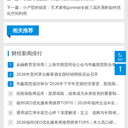
下一篇：
小户型的福音：艺术家电gorenje全嵌三温区酒柜如何优
化空间利用
相关推荐
财经新闻排行
关灯
金融教育宣传周 | 上海市期货同业公会与华鑫期货联合举办“保障金融权益 助力美好生活”现场宣传活动
1
2026年贵州茅台酱香酒全国经销商联谊会召开
2
华鑫期货成功举办“2026年下半年宏观经济展望、股指期货投资培训会（上海）”
3
丝路保险傅远舟：股票保险，或将成为未来投资的重要制度形态
4
福州GEO优化服务商推荐TOP10｜2026年福州企业AI全域推广选型指南
5
通用滤芯净水器怎么样？深度解读：定义、选购与长期省钱指南
6
2026福州GEO优化服务商推荐榜单TOP5｜本土高口碑企业获客优选
7